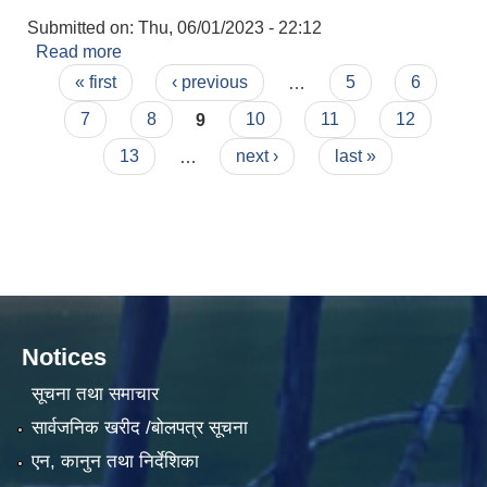
Submitted on:
Thu, 06/01/2023 - 22:12
Read more
about वन प्राविधिक र कृषि स्नातककाे प्रारम्भिक सूची
Pages
प्रकाशन तथा परिक्षा सम्बन्धि सूचना !!!
« first
‹ previous
…
5
6
7
8
9
10
11
12
13
…
next ›
last »
Notices
सूचना तथा समाचार
सार्वजनिक खरीद /बोलपत्र सूचना
एन, कानुन तथा निर्देशिका