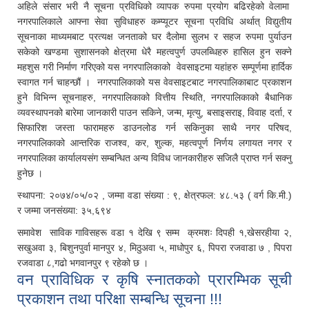
अहिले संसार भरी नै सूचना प्रविधिको व्यापक रुपमा प्रयोग बढिरहेको वेलामा
नगरपालिकाले आफ्ना सेवा सुविधाहरु कम्प्यूटर सूचना प्रविधि अर्थात् विद्युतीय
सूचनाका माध्यमबाट प्रत्यक्ष जनताको घर दैलोमा सुलभ र सहज रुपमा पुर्याउन
सकेको खण्डमा सुशासनको क्षेत्रमा धेरै महत्वपुर्ण उपलब्धिहरु हासिल हुन सक्ने
महशुस गरी निर्माण गरिएको यस नगरपालिकाको वेवसाइटमा यहांहरु सम्पूर्णमा हार्दिक
स्वागत गर्न चाहन्छौं । नगरपालिकाको यस वेवसाइटबाट नगरपालिकाबाट प्रकाशन
हुने विभिन्न सूचनाहरु, नगरपालिकाको वित्तीय स्थिति, नगरपालिकाको बैधानिक
व्यवस्थापनको बारेमा जानकारी पाउन सकिने, जन्म, मृत्यु, बसाइसराइ, विवाह दर्ता, र
सिफारिश जस्ता फारामहरु डाउनलोड गर्न सकिनुका साथै नगर परिषद,
नगरपालिकाको आन्तरिक राजश्व, कर, शुल्क, महत्वपूर्ण निर्णय लगायत नगर र
नगरपालिका कार्यालयसंग सम्बन्धित अन्य विविध जानकारीहरु सजिलै प्राप्त गर्न सक्नु
हुनेछ ।
स्थापना: २०७४/०५/०२ , जम्मा वडा संख्या : ९, क्षेत्रफल: ४८.५३ ( वर्ग कि.मी.)
र जम्मा जनसंख्या: ३५,६९४
समावेश साविक गाविसहरू वडा १ देखि ९ सम्म क्रमशः दिपही १,खेसरहीया २,
सखुअवा ३, बिशुनपुर्वा मानपुर ४, मिठुअवा ५, माधोपुर ६, पिपरा रजवाडा ७ , पिपरा
रजवाडा ८,गढो भगवानपुर ९ रहेको छ ।
वन प्राविधिक र कृषि स्नातककाे प्रारम्भिक सूची
प्रकाशन तथा परिक्षा सम्बन्धि सूचना !!!