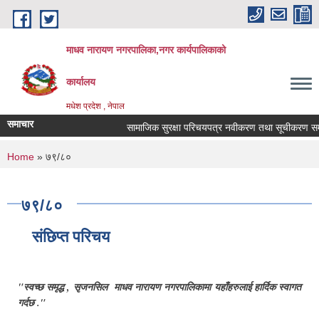
Skip to main content
माधव नारायण नगरपालिका,नगर कार्यपालिकाको
कार्यालय
मधेश प्रदेश , नेपाल
समाचार
सामाजिक सुरक्षा परिचयपत्र नवीकरण तथा सूचीकरण सम्बन
You are here
Home
» ७९/८०
७९/८०
संछिप्त परिचय
"स्वच्छ समृद्ध , सृजनसिल माधव नारायण नगरपालिकामा यहाँहरुलाई हार्दिक स्वागत
गर्दछ ."