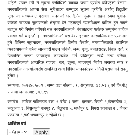
अहिले संसार भरी नै सूचना प्रविधिको व्यापक रुपमा प्रयोग बढिरहेको वेलामा
नगरपालिकाले आफ्ना सेवा सुविधाहरु कम्प्यूटर सूचना प्रविधि अर्थात् विद्युतीय
सूचनाका माध्यमबाट प्रत्यक्ष जनताको घर दैलोमा सुलभ र सहज रुपमा पुर्याउन
सकेको खण्डमा सुशासनको क्षेत्रमा धेरै महत्वपुर्ण उपलब्धिहरु हासिल हुन सक्ने
महशुस गरी निर्माण गरिएको यस नगरपालिकाको वेवसाइटमा यहांहरु सम्पूर्णमा हार्दिक
स्वागत गर्न चाहन्छौं । नगरपालिकाको यस वेवसाइटबाट नगरपालिकाबाट प्रकाशन
हुने विभिन्न सूचनाहरु, नगरपालिकाको वित्तीय स्थिति, नगरपालिकाको बैधानिक
व्यवस्थापनको बारेमा जानकारी पाउन सकिने, जन्म, मृत्यु, बसाइसराइ, विवाह दर्ता, र
सिफारिश जस्ता फारामहरु डाउनलोड गर्न सकिनुका साथै नगर परिषद,
नगरपालिकाको आन्तरिक राजश्व, कर, शुल्क, महत्वपूर्ण निर्णय लगायत नगर र
नगरपालिका कार्यालयसंग सम्बन्धित अन्य विविध जानकारीहरु सजिलै प्राप्त गर्न सक्नु
हुनेछ ।
स्थापना: २०७४/०५/०२ , जम्मा वडा संख्या : ९, क्षेत्रफल: ४८.५३ ( वर्ग कि.मी.)
र जम्मा जनसंख्या: ३५,६९४
समावेश साविक गाविसहरू वडा १ देखि ९ सम्म क्रमशः दिपही १,खेसरहीया २,
सखुअवा ३, बिशुनपुर्वा मानपुर ४, मिठुअवा ५, माधोपुर ६, पिपरा रजवाडा ७ , पिपरा
रजवाडा ८,गढो भगवानपुर ९ रहेको छ ।
आर्थिक वर्ष