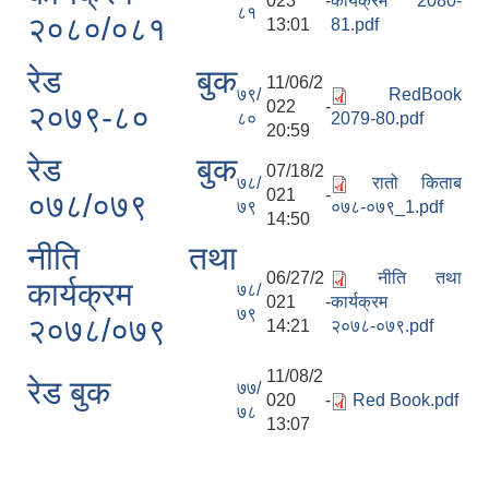
023 -
कार्यक्रम 2080-
८१
२०८०/०८१
13:01
81.pdf
रेड बुक
11/06/2
७९/
RedBook
022 -
२०७९-८०
८०
2079-80.pdf
20:59
रेड बुक
07/18/2
७८/
रातो किताब
021 -
०७८/०७९
७९
०७८-०७९_1.pdf
14:50
नीति तथा
06/27/2
नीति तथा
कार्यक्रम
७८/
021 -
कार्यक्रम
७९
२०७८/०७९
14:21
२०७८-०७९.pdf
11/08/2
रेड बुक
७७/
020 -
Red Book.pdf
७८
13:07