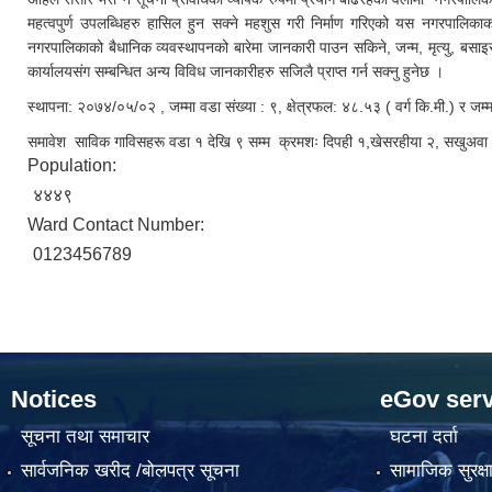
महत्वपुर्ण उपलब्धिहरु हासिल हुन सक्ने महशुस गरी निर्माण गरिएको यस नगरपालिकाक
नगरपालिकाको बैधानिक व्यवस्थापनको बारेमा जानकारी पाउन सकिने, जन्म, मृत्यु, बसा
कार्यालयसंग सम्बन्धित अन्य विविध जानकारीहरु सजिलै प्राप्त गर्न सक्नु हुनेछ ।
स्थापना: २०७४/०५/०२ , जम्मा वडा संख्या : ९, क्षेत्रफल: ४८.५३ ( वर्ग कि.मी.) र ज
समावेश साविक गाविसहरू वडा १ देखि ९ सम्म क्रमशः दिपही १,खेसरहीया २, सखुअवा ३, 
Population:
४४४९
Ward Contact Number:
0123456789
Notices
eGov serv
सूचना तथा समाचार
घटना दर्ता
सार्वजनिक खरीद /बोलपत्र सूचना
सामाजिक सुरक्ष