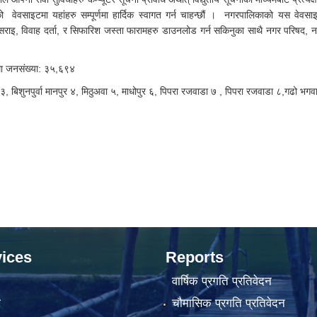
ो वेवसाइटमा यहांहरु सम्पूर्णमा हार्दिक स्वागत गर्न चाहन्छौं । नगरपालिकाको यस वेवसा
इसराइ, विवाह दर्ता, र सिफारिश जस्ता फारामहरु डाउनलोड गर्न सकिनुका साथै नगर परिषद, 
म्मा जनसंख्या: ३५,६९४
बिशुनपुर्वा मानपुर ४, मिठुअवा ५, माधोपुर ६, पिपरा रजवाडा ७ , पिपरा रजवाडा ८,गढो भगव
ices
Reports
वार्षिक प्रगति प्रतिवेदन
ा
चौमासिक प्रगति प्रतिवेदन