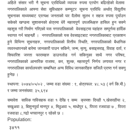
अहिले संसार भरी नै सूचना प्रविधिको व्यापक रुपमा प्रयोग बढिरहेको वेलामा
नगरपालिकाले आफ्ना सेवा सुविधाहरु कम्प्यूटर सूचना प्रविधि अर्थात् विद्युतीय
सूचनाका माध्यमबाट प्रत्यक्ष जनताको घर दैलोमा सुलभ र सहज रुपमा पुर्याउन
सकेको खण्डमा सुशासनको क्षेत्रमा धेरै महत्वपुर्ण उपलब्धिहरु हासिल हुन सक्ने
महशुस गरी निर्माण गरिएको यस नगरपालिकाको वेवसाइटमा यहांहरु सम्पूर्णमा हार्दिक
स्वागत गर्न चाहन्छौं । नगरपालिकाको यस वेवसाइटबाट नगरपालिकाबाट प्रकाशन
हुने विभिन्न सूचनाहरु, नगरपालिकाको वित्तीय स्थिति, नगरपालिकाको बैधानिक
व्यवस्थापनको बारेमा जानकारी पाउन सकिने, जन्म, मृत्यु, बसाइसराइ, विवाह दर्ता, र
सिफारिश जस्ता फारामहरु डाउनलोड गर्न सकिनुका साथै नगर परिषद,
नगरपालिकाको आन्तरिक राजश्व, कर, शुल्क, महत्वपूर्ण निर्णय लगायत नगर र
नगरपालिका कार्यालयसंग सम्बन्धित अन्य विविध जानकारीहरु सजिलै प्राप्त गर्न सक्नु
हुनेछ ।
स्थापना: २०७४/०५/०२ , जम्मा वडा संख्या : ९, क्षेत्रफल: ४८.५३ ( वर्ग कि.मी.)
र जम्मा जनसंख्या: ३५,६९४
समावेश साविक गाविसहरू वडा १ देखि ९ सम्म क्रमशः दिपही १,खेसरहीया २,
सखुअवा ३, बिशुनपुर्वा मानपुर ४, मिठुअवा ५, माधोपुर ६, पिपरा रजवाडा ७ , पिपरा
रजवाडा ८,गढो भगवानपुर ९ रहेको छ ।
Population:
३४११