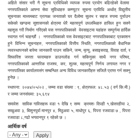
अहिले संसार भरी नै सूचना प्रविधिको व्यापक रुपमा प्रयोग बढिरहेको वेलामा
नगरपालिकाले आफ्ना सेवा सुविधाहरु कम्प्यूटर सूचना प्रविधि अर्थात् विद्युतीय
सूचनाका माध्यमबाट प्रत्यक्ष जनताको घर दैलोमा सुलभ र सहज रुपमा पुर्याउन
सकेको खण्डमा सुशासनको क्षेत्रमा धेरै महत्वपुर्ण उपलब्धिहरु हासिल हुन सक्ने
महशुस गरी निर्माण गरिएको यस नगरपालिकाको वेवसाइटमा यहांहरु सम्पूर्णमा हार्दिक
स्वागत गर्न चाहन्छौं । नगरपालिकाको यस वेवसाइटबाट नगरपालिकाबाट प्रकाशन
हुने विभिन्न सूचनाहरु, नगरपालिकाको वित्तीय स्थिति, नगरपालिकाको बैधानिक
व्यवस्थापनको बारेमा जानकारी पाउन सकिने, जन्म, मृत्यु, बसाइसराइ, विवाह दर्ता, र
सिफारिश जस्ता फारामहरु डाउनलोड गर्न सकिनुका साथै नगर परिषद,
नगरपालिकाको आन्तरिक राजश्व, कर, शुल्क, महत्वपूर्ण निर्णय लगायत नगर र
नगरपालिका कार्यालयसंग सम्बन्धित अन्य विविध जानकारीहरु सजिलै प्राप्त गर्न सक्नु
हुनेछ ।
स्थापना: २०७४/०५/०२ , जम्मा वडा संख्या : ९, क्षेत्रफल: ४८.५३ ( वर्ग कि.मी.)
र जम्मा जनसंख्या: ३५,६९४
समावेश साविक गाविसहरू वडा १ देखि ९ सम्म क्रमशः दिपही १,खेसरहीया २,
सखुअवा ३, बिशुनपुर्वा मानपुर ४, मिठुअवा ५, माधोपुर ६, पिपरा रजवाडा ७ , पिपरा
रजवाडा ८,गढो भगवानपुर ९ रहेको छ ।
आर्थिक वर्ष