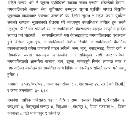
अहिले संसार भरी नै सूचना प्रविधिको व्यापक रुपमा प्रयोग बढिरहेको वेलामा
नगरपालिकाले आफ्ना सेवा सुविधाहरु कम्प्यूटर सूचना प्रविधि अर्थात् विद्युतीय
सूचनाका माध्यमबाट प्रत्यक्ष जनताको घर दैलोमा सुलभ र सहज रुपमा पुर्याउन
सकेको खण्डमा सुशासनको क्षेत्रमा धेरै महत्वपुर्ण उपलब्धिहरु हासिल हुन सक्ने
महशुस गरी निर्माण गरिएको यस नगरपालिकाको वेवसाइटमा यहांहरु सम्पूर्णमा हार्दिक
स्वागत गर्न चाहन्छौं । नगरपालिकाको यस वेवसाइटबाट नगरपालिकाबाट प्रकाशन
हुने विभिन्न सूचनाहरु, नगरपालिकाको वित्तीय स्थिति, नगरपालिकाको बैधानिक
व्यवस्थापनको बारेमा जानकारी पाउन सकिने, जन्म, मृत्यु, बसाइसराइ, विवाह दर्ता, र
सिफारिश जस्ता फारामहरु डाउनलोड गर्न सकिनुका साथै नगर परिषद,
नगरपालिकाको आन्तरिक राजश्व, कर, शुल्क, महत्वपूर्ण निर्णय लगायत नगर र
नगरपालिका कार्यालयसंग सम्बन्धित अन्य विविध जानकारीहरु सजिलै प्राप्त गर्न सक्नु
हुनेछ ।
स्थापना: २०७४/०५/०२ , जम्मा वडा संख्या : ९, क्षेत्रफल: ४८.५३ ( वर्ग कि.मी.)
र जम्मा जनसंख्या: ३५,६९४
समावेश साविक गाविसहरू वडा १ देखि ९ सम्म क्रमशः दिपही १,खेसरहीया २,
सखुअवा ३, बिशुनपुर्वा मानपुर ४, मिठुअवा ५, माधोपुर ६, पिपरा रजवाडा ७ , पिपरा
रजवाडा ८,गढो भगवानपुर ९ रहेको छ ।