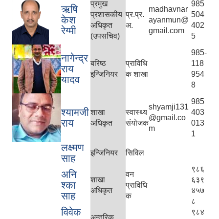
प्रमुख
985
ऋषि
madhavnar
प्रशासकीय
प्र.प्र.
504
केश
ayanmun@
अधिकृत
अ.
402
रेग्मी
gmail.com
(उपसचिव)
5
985-
नागेन्द्र
बरिष्ठ
प्राविधि
118
राय
इन्जिनियर
क शाखा
954
यादव
8
985
shyamji131
श्यामजी
शाखा
स्वास्थ्य
403
@gmail.co
राय
अधिकृत
संयोजक
013
m
1
लक्ष्मण
इन्जिनियर
सिविल
साह
९८६
अनि
वन
शाखा
६३९
श्का
प्राविधि
अधिकृत
४५७
साह
क
८
विवेक
९८४
अन्तरिक