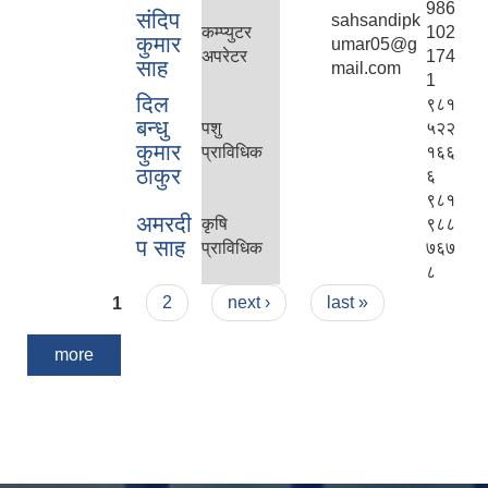
986
संदिप
sahsandipk
कम्प्युटर
102
कुमार
umar05@g
अपरेटर
174
साह
mail.com
1
दिल
९८१
बन्धु
पशु
५२२
कुमार
प्राविधिक
१६६
ठाकुर
६
९८१
अमरदी
कृषि
९८८
प साह
प्राविधिक
७६७
८
Pages
1
2
next ›
last »
more