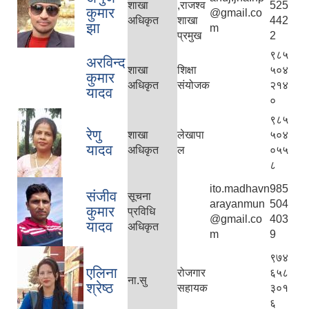
शाखा
,राजश्व
525
कुमार
@gmail.co
अधिकृत
शाखा
442
झा
m
प्रमुख
2
९८५
अरविन्द
शाखा
शिक्षा
५०४
कुमार
अधिकृत
संयोजक
२१४
यादव
०
९८५
रेणु
शाखा
लेखापा
५०४
यादव
अधिकृत
ल
०५५
८
ito.madhavn
985
संजीव
सूचना
arayanmun
504
कुमार
प्रविधि
@gmail.co
403
यादव
अधिकृत
m
9
९७४
एलिना
रोजगार
६५८
ना.सु
श्रेष्ठ
सहायक
३०१
६