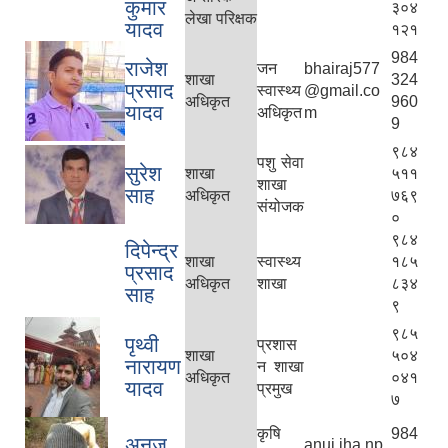
कुमार
३०४
लेखा परिक्षक
यादव
१२१
984
राजेश
जन
bhairaj577
शाखा
324
प्रसाद
स्वास्थ्य
@gmail.co
अधिकृत
960
यादव
अधिकृत
m
9
९८४
पशु सेवा
सुरेश
शाखा
५११
शाखा
साह
अधिकृत
७६९
संयोजक
०
९८४
दिपेन्द्र
शाखा
स्वास्थ्य
१८५
प्रसाद
अधिकृत
शाखा
८३४
साह
९
९८५
पृथ्वी
प्रशास
शाखा
५०४
नारायण
न शाखा
अधिकृत
०४१
यादव
प्रमुख
७
कृषि
984
अनुज
anuj.jha.np