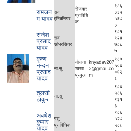
९८६
रोजगार
रामजन
सव
३३२
प्राविधि
म यादव
इन्जिनियर
५६७
क
३
९८१
संजेश
सव
९२४
प्रसाद
ओभरसियर
७८८
यादव
७
कृष्ण
९८५
योजना
knyadav207
नन्दन
५०४
ना.सु
शाखा
3@gmail.co
प्रसाद
०६२
प्रमुख
m
यादव
८
९८४
तुलसी
५८६
ना.सु
ठाकुर
९३१
३
९८६
अवधेश
पशु
५२७
कुमार
प्राविधिक
५८८
यादव