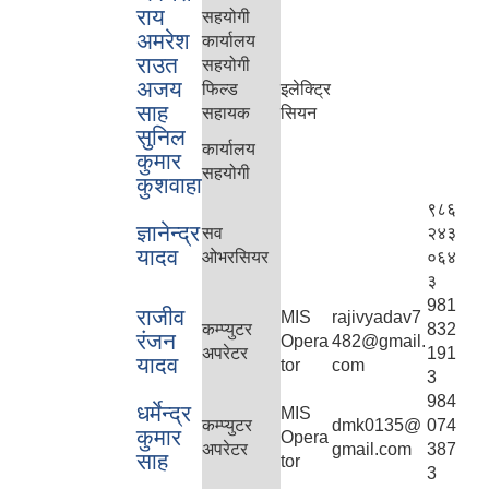
राय
सहयोगी
अमरेश
कार्यालय
राउत
सहयोगी
अजय
फिल्ड
इलेक्ट्रि
साह
सहायक
सियन
सुनिल
कार्यालय
कुमार
सहयोगी
कुशवाहा
९८६
ज्ञानेन्द्र
सव
२४३
यादव
ओभरसियर
०६४
३
981
राजीव
MIS
rajivyadav7
कम्प्युटर
832
रंजन
Opera
482@gmail.
अपरेटर
191
यादव
tor
com
3
984
धर्मेन्द्र
MIS
कम्प्युटर
dmk0135@
074
कुमार
Opera
अपरेटर
gmail.com
387
साह
tor
3