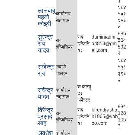
९
९८४
लालबाबु
कार्यालय
५०९
महतो
सहायक
२५३
कोइरी
०
985
सुरेन्द्र
सब
daminiadhik
सव
504
राय
इन्जिनि
ari853@gm
इन्जिनियर
592
यादव
यर
ail.com
4
९८४
राजेन्द्र
सवारी
५१८
राय
चालक
३९३
२
स.कम्प्यु
रविन्द्र
कार्यालय
टर
यादव
सहायक
अपेरटर
984
विरेन्द्र
सब
birendrasha
सव
128
प्रसाद
इन्जिनि
h1965@yah
इन्जिनियर
105
साह
यर
oo.com
7
अवधेश
कार्यालय