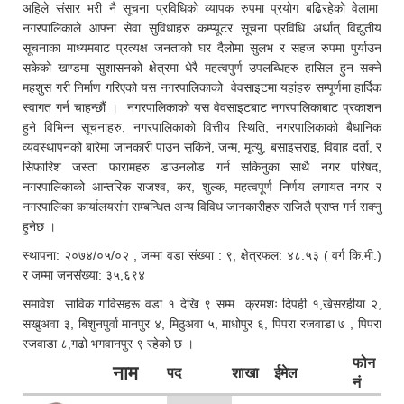
अहिले संसार भरी नै सूचना प्रविधिको व्यापक रुपमा प्रयोग बढिरहेको वेलामा
नगरपालिकाले आफ्ना सेवा सुविधाहरु कम्प्यूटर सूचना प्रविधि अर्थात् विद्युतीय
सूचनाका माध्यमबाट प्रत्यक्ष जनताको घर दैलोमा सुलभ र सहज रुपमा पुर्याउन
सकेको खण्डमा सुशासनको क्षेत्रमा धेरै महत्वपुर्ण उपलब्धिहरु हासिल हुन सक्ने
महशुस गरी निर्माण गरिएको यस नगरपालिकाको वेवसाइटमा यहांहरु सम्पूर्णमा हार्दिक
स्वागत गर्न चाहन्छौं । नगरपालिकाको यस वेवसाइटबाट नगरपालिकाबाट प्रकाशन
हुने विभिन्न सूचनाहरु, नगरपालिकाको वित्तीय स्थिति, नगरपालिकाको बैधानिक
व्यवस्थापनको बारेमा जानकारी पाउन सकिने, जन्म, मृत्यु, बसाइसराइ, विवाह दर्ता, र
सिफारिश जस्ता फारामहरु डाउनलोड गर्न सकिनुका साथै नगर परिषद,
नगरपालिकाको आन्तरिक राजश्व, कर, शुल्क, महत्वपूर्ण निर्णय लगायत नगर र
नगरपालिका कार्यालयसंग सम्बन्धित अन्य विविध जानकारीहरु सजिलै प्राप्त गर्न सक्नु
हुनेछ ।
स्थापना: २०७४/०५/०२ , जम्मा वडा संख्या : ९, क्षेत्रफल: ४८.५३ ( वर्ग कि.मी.)
र जम्मा जनसंख्या: ३५,६९४
समावेश साविक गाविसहरू वडा १ देखि ९ सम्म क्रमशः दिपही १,खेसरहीया २,
सखुअवा ३, बिशुनपुर्वा मानपुर ४, मिठुअवा ५, माधोपुर ६, पिपरा रजवाडा ७ , पिपरा
रजवाडा ८,गढो भगवानपुर ९ रहेको छ ।
फोन
नाम
पद
शाखा
ईमेल
नं