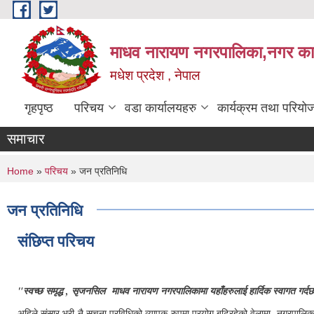
Skip to main content
माधव नारायण नगरपालिका,नगर कार्
मधेश प्रदेश , नेपाल
गृहपृष्ठ
परिचय
वडा कार्यालयहरु
कार्यक्रम तथा परियो
समाचार
You are here
Home
»
परिचय
» जन प्रतिनिधि
जन प्रतिनिधि
संछिप्त परिचय
"स्वच्छ समृद्ध , सृजनसिल माधव नारायण नगरपालिकामा यहाँहरुलाई हार्दिक स्वागत गर्द
अहिले संसार भरी नै सूचना प्रविधिको व्यापक रुपमा प्रयोग बढिरहेको वेलामा नगरपालिकाले