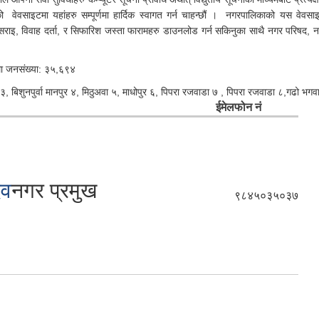
ो वेवसाइटमा यहांहरु सम्पूर्णमा हार्दिक स्वागत गर्न चाहन्छौं । नगरपालिकाको यस वेवसा
इसराइ, विवाह दर्ता, र सिफारिश जस्ता फारामहरु डाउनलोड गर्न सकिनुका साथै नगर परिषद, 
म्मा जनसंख्या: ३५,६९४
बिशुनपुर्वा मानपुर ४, मिठुअवा ५, माधोपुर ६, पिपरा रजवाडा ७ , पिपरा रजवाडा ८,गढो भगव
ईमेल
फोन नं
दव
नगर प्रमुख
९८४५०३५०३७