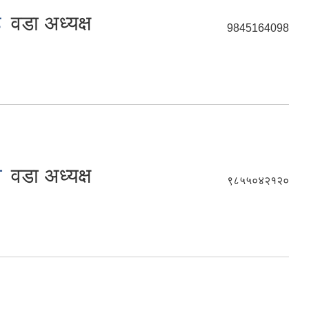
ह
वडा अध्यक्ष
9845164098
व
वडा अध्यक्ष
९८५५०४२१२०