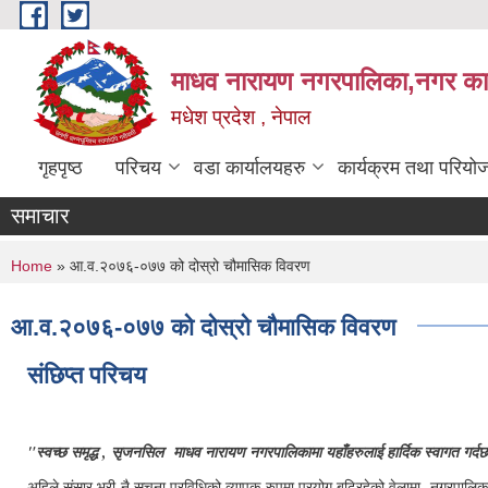
Skip to main content
माधव नारायण नगरपालिका,नगर कार्
मधेश प्रदेश , नेपाल
गृहपृष्ठ
परिचय
वडा कार्यालयहरु
कार्यक्रम तथा परियो
समाचार
You are here
Home
» आ.व.२०७६-०७७ को दोस्रो चौमासिक विवरण
आ.व.२०७६-०७७ को दोस्रो चौमासिक विवरण
संछिप्त परिचय
"स्वच्छ समृद्ध , सृजनसिल माधव नारायण नगरपालिकामा यहाँहरुलाई हार्दिक स्वागत गर्द
अहिले संसार भरी नै सूचना प्रविधिको व्यापक रुपमा प्रयोग बढिरहेको वेलामा नगरपालिकाले