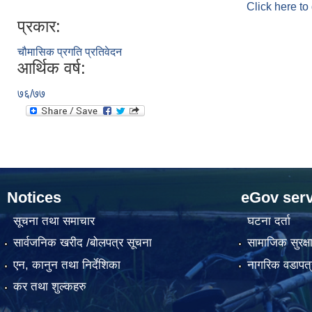
Click here to
प्रकार:
चौमासिक प्रगति प्रतिवेदन
आर्थिक वर्ष:
७६/७७
Notices
eGov serv
सूचना तथा समाचार
घटना दर्ता
सार्वजनिक खरीद /बोलपत्र सूचना
सामाजिक सुरक्ष
एन, कानुन तथा निर्देशिका
नागरिक वडापत्
कर तथा शुल्कहरु