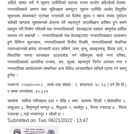
अहिले संसार भरी नै सूचना प्रविधिको व्यापक रुपमा प्रयोग बढिरहेको वेलामा
नगरपालिकाले आफ्ना सेवा सुविधाहरु कम्प्यूटर सूचना प्रविधि अर्थात् विद्युतीय
सूचनाका माध्यमबाट प्रत्यक्ष जनताको घर दैलोमा सुलभ र सहज रुपमा पुर्याउन
सकेको खण्डमा सुशासनको क्षेत्रमा धेरै महत्वपुर्ण उपलब्धिहरु हासिल हुन सक्ने
महशुस गरी निर्माण गरिएको यस नगरपालिकाको वेवसाइटमा यहांहरु सम्पूर्णमा हार्दिक
स्वागत गर्न चाहन्छौं । नगरपालिकाको यस वेवसाइटबाट नगरपालिकाबाट प्रकाशन
हुने विभिन्न सूचनाहरु, नगरपालिकाको वित्तीय स्थिति, नगरपालिकाको बैधानिक
व्यवस्थापनको बारेमा जानकारी पाउन सकिने, जन्म, मृत्यु, बसाइसराइ, विवाह दर्ता, र
सिफारिश जस्ता फारामहरु डाउनलोड गर्न सकिनुका साथै नगर परिषद,
नगरपालिकाको आन्तरिक राजश्व, कर, शुल्क, महत्वपूर्ण निर्णय लगायत नगर र
नगरपालिका कार्यालयसंग सम्बन्धित अन्य विविध जानकारीहरु सजिलै प्राप्त गर्न सक्नु
हुनेछ ।
स्थापना: २०७४/०५/०२ , जम्मा वडा संख्या : ९, क्षेत्रफल: ४८.५३ ( वर्ग कि.मी.)
र जम्मा जनसंख्या: ३५,६९४
समावेश साविक गाविसहरू वडा १ देखि ९ सम्म क्रमशः दिपही १,खेसरहीया २,
सखुअवा ३, बिशुनपुर्वा मानपुर ४, मिठुअवा ५, माधोपुर ६, पिपरा रजवाडा ७ , पिपरा
रजवाडा ८,गढो भगवानपुर ९ रहेको छ ।
Submitted on:
Tue, 06/21/2022 - 13:47