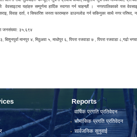
ो वेवसाइटमा यहांहरु सम्पूर्णमा हार्दिक स्वागत गर्न चाहन्छौं । नगरपालिकाको यस वेवसा
इसराइ, विवाह दर्ता, र सिफारिश जस्ता फारामहरु डाउनलोड गर्न सकिनुका साथै नगर परिषद, 
म्मा जनसंख्या: ३५,६९४
बिशुनपुर्वा मानपुर ४, मिठुअवा ५, माधोपुर ६, पिपरा रजवाडा ७ , पिपरा रजवाडा ८,गढो भगव
ices
Reports
वार्षिक प्रगति प्रतिवेदन
ा
चौमासिक प्रगति प्रतिवेदन
र
सार्वजनिक सुनुवाई