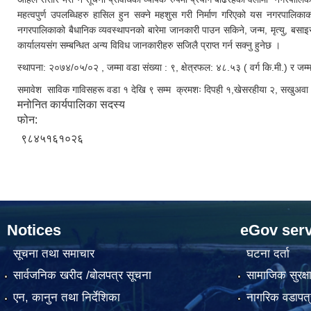
महत्वपुर्ण उपलब्धिहरु हासिल हुन सक्ने महशुस गरी निर्माण गरिएको यस नगरपालिकाक
नगरपालिकाको बैधानिक व्यवस्थापनको बारेमा जानकारी पाउन सकिने, जन्म, मृत्यु, बसा
कार्यालयसंग सम्बन्धित अन्य विविध जानकारीहरु सजिलै प्राप्त गर्न सक्नु हुनेछ ।
स्थापना: २०७४/०५/०२ , जम्मा वडा संख्या : ९, क्षेत्रफल: ४८.५३ ( वर्ग कि.मी.) र ज
समावेश साविक गाविसहरू वडा १ देखि ९ सम्म क्रमशः दिपही १,खेसरहीया २, सखुअवा ३, 
मनोनित कार्यपालिका सदस्य
फोन:
९८४५१६१०२६
Notices
eGov serv
सूचना तथा समाचार
घटना दर्ता
सार्वजनिक खरीद /बोलपत्र सूचना
सामाजिक सुरक्ष
एन, कानुन तथा निर्देशिका
नागरिक वडापत्