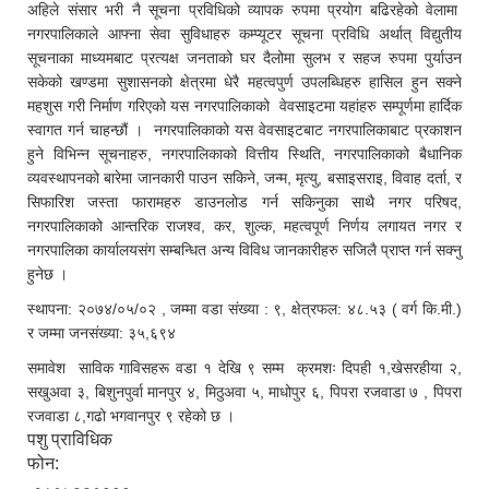
अहिले संसार भरी नै सूचना प्रविधिको व्यापक रुपमा प्रयोग बढिरहेको वेलामा
नगरपालिकाले आफ्ना सेवा सुविधाहरु कम्प्यूटर सूचना प्रविधि अर्थात् विद्युतीय
सूचनाका माध्यमबाट प्रत्यक्ष जनताको घर दैलोमा सुलभ र सहज रुपमा पुर्याउन
सकेको खण्डमा सुशासनको क्षेत्रमा धेरै महत्वपुर्ण उपलब्धिहरु हासिल हुन सक्ने
महशुस गरी निर्माण गरिएको यस नगरपालिकाको वेवसाइटमा यहांहरु सम्पूर्णमा हार्दिक
स्वागत गर्न चाहन्छौं । नगरपालिकाको यस वेवसाइटबाट नगरपालिकाबाट प्रकाशन
हुने विभिन्न सूचनाहरु, नगरपालिकाको वित्तीय स्थिति, नगरपालिकाको बैधानिक
व्यवस्थापनको बारेमा जानकारी पाउन सकिने, जन्म, मृत्यु, बसाइसराइ, विवाह दर्ता, र
सिफारिश जस्ता फारामहरु डाउनलोड गर्न सकिनुका साथै नगर परिषद,
नगरपालिकाको आन्तरिक राजश्व, कर, शुल्क, महत्वपूर्ण निर्णय लगायत नगर र
नगरपालिका कार्यालयसंग सम्बन्धित अन्य विविध जानकारीहरु सजिलै प्राप्त गर्न सक्नु
हुनेछ ।
स्थापना: २०७४/०५/०२ , जम्मा वडा संख्या : ९, क्षेत्रफल: ४८.५३ ( वर्ग कि.मी.)
र जम्मा जनसंख्या: ३५,६९४
समावेश साविक गाविसहरू वडा १ देखि ९ सम्म क्रमशः दिपही १,खेसरहीया २,
सखुअवा ३, बिशुनपुर्वा मानपुर ४, मिठुअवा ५, माधोपुर ६, पिपरा रजवाडा ७ , पिपरा
रजवाडा ८,गढो भगवानपुर ९ रहेको छ ।
पशु प्राविधिक
फोन: