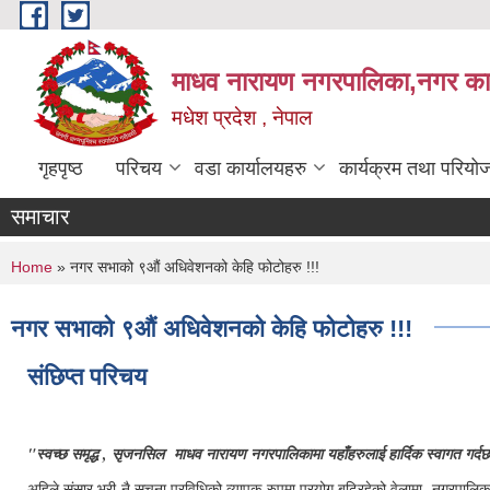
Skip to main content
माधव नारायण नगरपालिका,नगर कार्
मधेश प्रदेश , नेपाल
गृहपृष्ठ
परिचय
वडा कार्यालयहरु
कार्यक्रम तथा परियो
समाचार
You are here
Home
» नगर सभाको ९औं अधिवेशनको केहि फोटोहरु !!!
नगर सभाको ९औं अधिवेशनको केहि फोटोहरु !!!
संछिप्त परिचय
"स्वच्छ समृद्ध , सृजनसिल माधव नारायण नगरपालिकामा यहाँहरुलाई हार्दिक स्वागत गर्द
अहिले संसार भरी नै सूचना प्रविधिको व्यापक रुपमा प्रयोग बढिरहेको वेलामा नगरपालिकाले