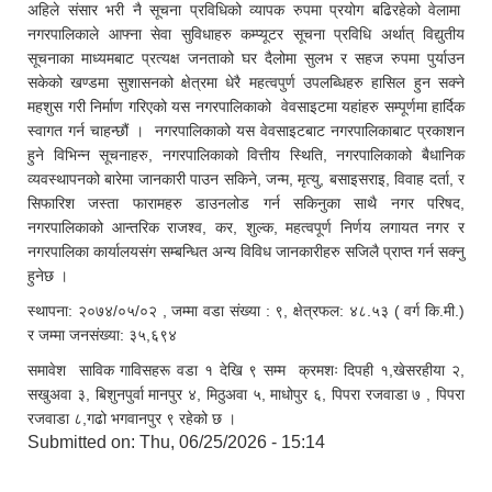
अहिले संसार भरी नै सूचना प्रविधिको व्यापक रुपमा प्रयोग बढिरहेको वेलामा
नगरपालिकाले आफ्ना सेवा सुविधाहरु कम्प्यूटर सूचना प्रविधि अर्थात् विद्युतीय
सूचनाका माध्यमबाट प्रत्यक्ष जनताको घर दैलोमा सुलभ र सहज रुपमा पुर्याउन
सकेको खण्डमा सुशासनको क्षेत्रमा धेरै महत्वपुर्ण उपलब्धिहरु हासिल हुन सक्ने
महशुस गरी निर्माण गरिएको यस नगरपालिकाको वेवसाइटमा यहांहरु सम्पूर्णमा हार्दिक
स्वागत गर्न चाहन्छौं । नगरपालिकाको यस वेवसाइटबाट नगरपालिकाबाट प्रकाशन
हुने विभिन्न सूचनाहरु, नगरपालिकाको वित्तीय स्थिति, नगरपालिकाको बैधानिक
व्यवस्थापनको बारेमा जानकारी पाउन सकिने, जन्म, मृत्यु, बसाइसराइ, विवाह दर्ता, र
सिफारिश जस्ता फारामहरु डाउनलोड गर्न सकिनुका साथै नगर परिषद,
नगरपालिकाको आन्तरिक राजश्व, कर, शुल्क, महत्वपूर्ण निर्णय लगायत नगर र
नगरपालिका कार्यालयसंग सम्बन्धित अन्य विविध जानकारीहरु सजिलै प्राप्त गर्न सक्नु
हुनेछ ।
स्थापना: २०७४/०५/०२ , जम्मा वडा संख्या : ९, क्षेत्रफल: ४८.५३ ( वर्ग कि.मी.)
र जम्मा जनसंख्या: ३५,६९४
समावेश साविक गाविसहरू वडा १ देखि ९ सम्म क्रमशः दिपही १,खेसरहीया २,
सखुअवा ३, बिशुनपुर्वा मानपुर ४, मिठुअवा ५, माधोपुर ६, पिपरा रजवाडा ७ , पिपरा
रजवाडा ८,गढो भगवानपुर ९ रहेको छ ।
Submitted on:
Thu, 06/25/2026 - 15:14