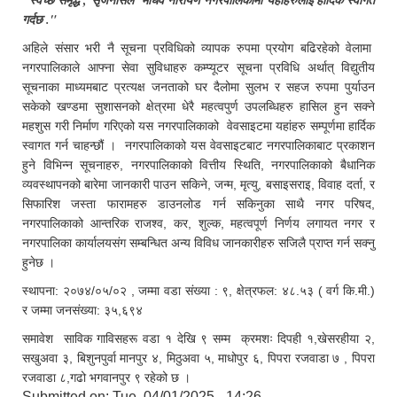
"स्वच्छ समृद्ध , सृजनसिल माधव नारायण नगरपालिकामा यहाँहरुलाई हार्दिक स्वागत
गर्दछ ."
अहिले संसार भरी नै सूचना प्रविधिको व्यापक रुपमा प्रयोग बढिरहेको वेलामा
नगरपालिकाले आफ्ना सेवा सुविधाहरु कम्प्यूटर सूचना प्रविधि अर्थात् विद्युतीय
सूचनाका माध्यमबाट प्रत्यक्ष जनताको घर दैलोमा सुलभ र सहज रुपमा पुर्याउन
सकेको खण्डमा सुशासनको क्षेत्रमा धेरै महत्वपुर्ण उपलब्धिहरु हासिल हुन सक्ने
महशुस गरी निर्माण गरिएको यस नगरपालिकाको वेवसाइटमा यहांहरु सम्पूर्णमा हार्दिक
स्वागत गर्न चाहन्छौं । नगरपालिकाको यस वेवसाइटबाट नगरपालिकाबाट प्रकाशन
हुने विभिन्न सूचनाहरु, नगरपालिकाको वित्तीय स्थिति, नगरपालिकाको बैधानिक
व्यवस्थापनको बारेमा जानकारी पाउन सकिने, जन्म, मृत्यु, बसाइसराइ, विवाह दर्ता, र
सिफारिश जस्ता फारामहरु डाउनलोड गर्न सकिनुका साथै नगर परिषद,
नगरपालिकाको आन्तरिक राजश्व, कर, शुल्क, महत्वपूर्ण निर्णय लगायत नगर र
नगरपालिका कार्यालयसंग सम्बन्धित अन्य विविध जानकारीहरु सजिलै प्राप्त गर्न सक्नु
हुनेछ ।
स्थापना: २०७४/०५/०२ , जम्मा वडा संख्या : ९, क्षेत्रफल: ४८.५३ ( वर्ग कि.मी.)
र जम्मा जनसंख्या: ३५,६९४
समावेश साविक गाविसहरू वडा १ देखि ९ सम्म क्रमशः दिपही १,खेसरहीया २,
सखुअवा ३, बिशुनपुर्वा मानपुर ४, मिठुअवा ५, माधोपुर ६, पिपरा रजवाडा ७ , पिपरा
रजवाडा ८,गढो भगवानपुर ९ रहेको छ ।
Submitted on:
Tue, 04/01/2025 - 14:26