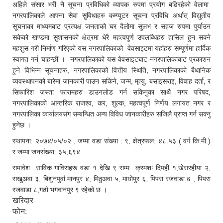
अहिले संसार भरी नै सूचना प्रविधिको व्यापक रुपमा प्रयोग बढिरहेको वेलामा
नगरपालिकाले आफ्ना सेवा सुविधाहरु कम्प्यूटर सूचना प्रविधि अर्थात् विद्युतीय
सूचनाका माध्यमबाट प्रत्यक्ष जनताको घर दैलोमा सुलभ र सहज रुपमा पुर्याउन
सकेको खण्डमा सुशासनको क्षेत्रमा धेरै महत्वपुर्ण उपलब्धिहरु हासिल हुन सक्ने
महशुस गरी निर्माण गरिएको यस नगरपालिकाको वेवसाइटमा यहांहरु सम्पूर्णमा हार्दिक
स्वागत गर्न चाहन्छौं । नगरपालिकाको यस वेवसाइटबाट नगरपालिकाबाट प्रकाशन
हुने विभिन्न सूचनाहरु, नगरपालिकाको वित्तीय स्थिति, नगरपालिकाको बैधानिक
व्यवस्थापनको बारेमा जानकारी पाउन सकिने, जन्म, मृत्यु, बसाइसराइ, विवाह दर्ता, र
सिफारिश जस्ता फारामहरु डाउनलोड गर्न सकिनुका साथै नगर परिषद,
नगरपालिकाको आन्तरिक राजश्व, कर, शुल्क, महत्वपूर्ण निर्णय लगायत नगर र
नगरपालिका कार्यालयसंग सम्बन्धित अन्य विविध जानकारीहरु सजिलै प्राप्त गर्न सक्नु
हुनेछ ।
स्थापना: २०७४/०५/०२ , जम्मा वडा संख्या : ९, क्षेत्रफल: ४८.५३ ( वर्ग कि.मी.)
र जम्मा जनसंख्या: ३५,६९४
समावेश साविक गाविसहरू वडा १ देखि ९ सम्म क्रमशः दिपही १,खेसरहीया २,
सखुअवा ३, बिशुनपुर्वा मानपुर ४, मिठुअवा ५, माधोपुर ६, पिपरा रजवाडा ७ , पिपरा
रजवाडा ८,गढो भगवानपुर ९ रहेको छ ।
खरिदार
फोन: