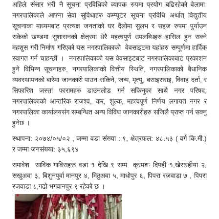
अहिले संसार भरी नै सूचना प्रविधिको व्यापक रुपमा प्रयोग बढिरहेको वेलामा
नगरपालिकाले आफ्ना सेवा सुविधाहरु कम्प्यूटर सूचना प्रविधि अर्थात् विद्युतीय
सूचनाका माध्यमबाट प्रत्यक्ष जनताको घर दैलोमा सुलभ र सहज रुपमा पुर्याउन
सकेको खण्डमा सुशासनको क्षेत्रमा धेरै महत्वपुर्ण उपलब्धिहरु हासिल हुन सक्ने
महशुस गरी निर्माण गरिएको यस नगरपालिकाको वेवसाइटमा यहांहरु सम्पूर्णमा हार्दिक
स्वागत गर्न चाहन्छौं । नगरपालिकाको यस वेवसाइटबाट नगरपालिकाबाट प्रकाशन
हुने विभिन्न सूचनाहरु, नगरपालिकाको वित्तीय स्थिति, नगरपालिकाको बैधानिक
व्यवस्थापनको बारेमा जानकारी पाउन सकिने, जन्म, मृत्यु, बसाइसराइ, विवाह दर्ता, र
सिफारिश जस्ता फारामहरु डाउनलोड गर्न सकिनुका साथै नगर परिषद,
नगरपालिकाको आन्तरिक राजश्व, कर, शुल्क, महत्वपूर्ण निर्णय लगायत नगर र
नगरपालिका कार्यालयसंग सम्बन्धित अन्य विविध जानकारीहरु सजिलै प्राप्त गर्न सक्नु
हुनेछ ।
स्थापना: २०७४/०५/०२ , जम्मा वडा संख्या : ९, क्षेत्रफल: ४८.५३ ( वर्ग कि.मी.)
र जम्मा जनसंख्या: ३५,६९४
समावेश साविक गाविसहरू वडा १ देखि ९ सम्म क्रमशः दिपही १,खेसरहीया २,
सखुअवा ३, बिशुनपुर्वा मानपुर ४, मिठुअवा ५, माधोपुर ६, पिपरा रजवाडा ७ , पिपरा
रजवाडा ८,गढो भगवानपुर ९ रहेको छ ।