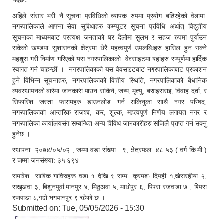
गर्दछ ."
अहिले संसार भरी नै सूचना प्रविधिको व्यापक रुपमा प्रयोग बढिरहेको वेलामा
नगरपालिकाले आफ्ना सेवा सुविधाहरु कम्प्यूटर सूचना प्रविधि अर्थात् विद्युतीय
सूचनाका माध्यमबाट प्रत्यक्ष जनताको घर दैलोमा सुलभ र सहज रुपमा पुर्याउन
सकेको खण्डमा सुशासनको क्षेत्रमा धेरै महत्वपुर्ण उपलब्धिहरु हासिल हुन सक्ने
महशुस गरी निर्माण गरिएको यस नगरपालिकाको वेवसाइटमा यहांहरु सम्पूर्णमा हार्दिक
स्वागत गर्न चाहन्छौं । नगरपालिकाको यस वेवसाइटबाट नगरपालिकाबाट प्रकाशन
हुने विभिन्न सूचनाहरु, नगरपालिकाको वित्तीय स्थिति, नगरपालिकाको बैधानिक
व्यवस्थापनको बारेमा जानकारी पाउन सकिने, जन्म, मृत्यु, बसाइसराइ, विवाह दर्ता, र
सिफारिश जस्ता फारामहरु डाउनलोड गर्न सकिनुका साथै नगर परिषद,
नगरपालिकाको आन्तरिक राजश्व, कर, शुल्क, महत्वपूर्ण निर्णय लगायत नगर र
नगरपालिका कार्यालयसंग सम्बन्धित अन्य विविध जानकारीहरु सजिलै प्राप्त गर्न सक्नु
हुनेछ ।
स्थापना: २०७४/०५/०२ , जम्मा वडा संख्या : ९, क्षेत्रफल: ४८.५३ ( वर्ग कि.मी.)
र जम्मा जनसंख्या: ३५,६९४
समावेश साविक गाविसहरू वडा १ देखि ९ सम्म क्रमशः दिपही १,खेसरहीया २,
सखुअवा ३, बिशुनपुर्वा मानपुर ४, मिठुअवा ५, माधोपुर ६, पिपरा रजवाडा ७ , पिपरा
रजवाडा ८,गढो भगवानपुर ९ रहेको छ ।
Submitted on:
Tue, 05/05/2026 - 15:30