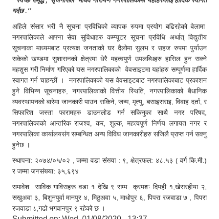
"स्वच्छ समृद्ध , सृजनसिल माधव नारायण नगरपालिकामा यहाँहरुलाई हार्दिक स्वागत
गर्दछ ."
अहिले संसार भरी नै सूचना प्रविधिको व्यापक रुपमा प्रयोग बढिरहेको वेलामा
नगरपालिकाले आफ्ना सेवा सुविधाहरु कम्प्यूटर सूचना प्रविधि अर्थात् विद्युतीय
सूचनाका माध्यमबाट प्रत्यक्ष जनताको घर दैलोमा सुलभ र सहज रुपमा पुर्याउन
सकेको खण्डमा सुशासनको क्षेत्रमा धेरै महत्वपुर्ण उपलब्धिहरु हासिल हुन सक्ने
महशुस गरी निर्माण गरिएको यस नगरपालिकाको वेवसाइटमा यहांहरु सम्पूर्णमा हार्दिक
स्वागत गर्न चाहन्छौं । नगरपालिकाको यस वेवसाइटबाट नगरपालिकाबाट प्रकाशन
हुने विभिन्न सूचनाहरु, नगरपालिकाको वित्तीय स्थिति, नगरपालिकाको बैधानिक
व्यवस्थापनको बारेमा जानकारी पाउन सकिने, जन्म, मृत्यु, बसाइसराइ, विवाह दर्ता, र
सिफारिश जस्ता फारामहरु डाउनलोड गर्न सकिनुका साथै नगर परिषद,
नगरपालिकाको आन्तरिक राजश्व, कर, शुल्क, महत्वपूर्ण निर्णय लगायत नगर र
नगरपालिका कार्यालयसंग सम्बन्धित अन्य विविध जानकारीहरु सजिलै प्राप्त गर्न सक्नु
हुनेछ ।
स्थापना: २०७४/०५/०२ , जम्मा वडा संख्या : ९, क्षेत्रफल: ४८.५३ ( वर्ग कि.मी.)
र जम्मा जनसंख्या: ३५,६९४
समावेश साविक गाविसहरू वडा १ देखि ९ सम्म क्रमशः दिपही १,खेसरहीया २,
सखुअवा ३, बिशुनपुर्वा मानपुर ४, मिठुअवा ५, माधोपुर ६, पिपरा रजवाडा ७ , पिपरा
रजवाडा ८,गढो भगवानपुर ९ रहेको छ ।
Submitted on:
Wed, 01/08/2020 - 13:37