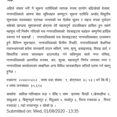
गर्दछ ."
अहिले संसार भरी नै सूचना प्रविधिको व्यापक रुपमा प्रयोग बढिरहेको वेलामा
नगरपालिकाले आफ्ना सेवा सुविधाहरु कम्प्यूटर सूचना प्रविधि अर्थात् विद्युतीय
सूचनाका माध्यमबाट प्रत्यक्ष जनताको घर दैलोमा सुलभ र सहज रुपमा पुर्याउन
सकेको खण्डमा सुशासनको क्षेत्रमा धेरै महत्वपुर्ण उपलब्धिहरु हासिल हुन सक्ने
महशुस गरी निर्माण गरिएको यस नगरपालिकाको वेवसाइटमा यहांहरु सम्पूर्णमा हार्दिक
स्वागत गर्न चाहन्छौं । नगरपालिकाको यस वेवसाइटबाट नगरपालिकाबाट प्रकाशन
हुने विभिन्न सूचनाहरु, नगरपालिकाको वित्तीय स्थिति, नगरपालिकाको बैधानिक
व्यवस्थापनको बारेमा जानकारी पाउन सकिने, जन्म, मृत्यु, बसाइसराइ, विवाह दर्ता, र
सिफारिश जस्ता फारामहरु डाउनलोड गर्न सकिनुका साथै नगर परिषद,
नगरपालिकाको आन्तरिक राजश्व, कर, शुल्क, महत्वपूर्ण निर्णय लगायत नगर र
नगरपालिका कार्यालयसंग सम्बन्धित अन्य विविध जानकारीहरु सजिलै प्राप्त गर्न सक्नु
हुनेछ ।
स्थापना: २०७४/०५/०२ , जम्मा वडा संख्या : ९, क्षेत्रफल: ४८.५३ ( वर्ग कि.मी.)
र जम्मा जनसंख्या: ३५,६९४
समावेश साविक गाविसहरू वडा १ देखि ९ सम्म क्रमशः दिपही १,खेसरहीया २,
सखुअवा ३, बिशुनपुर्वा मानपुर ४, मिठुअवा ५, माधोपुर ६, पिपरा रजवाडा ७ , पिपरा
रजवाडा ८,गढो भगवानपुर ९ रहेको छ ।
Submitted on:
Wed, 01/08/2020 - 13:35