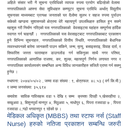
अहिले संसार भरी नै सूचना प्रविधिको व्यापक रुपमा प्रयोग बढिरहेको वेलामा
नगरपालिकाले आफ्ना सेवा सुविधाहरु कम्प्यूटर सूचना प्रविधि अर्थात् विद्युतीय
सूचनाका माध्यमबाट प्रत्यक्ष जनताको घर दैलोमा सुलभ र सहज रुपमा पुर्याउन
सकेको खण्डमा सुशासनको क्षेत्रमा धेरै महत्वपुर्ण उपलब्धिहरु हासिल हुन सक्ने
महशुस गरी निर्माण गरिएको यस नगरपालिकाको वेवसाइटमा यहांहरु सम्पूर्णमा हार्दिक
स्वागत गर्न चाहन्छौं । नगरपालिकाको यस वेवसाइटबाट नगरपालिकाबाट प्रकाशन
हुने विभिन्न सूचनाहरु, नगरपालिकाको वित्तीय स्थिति, नगरपालिकाको बैधानिक
व्यवस्थापनको बारेमा जानकारी पाउन सकिने, जन्म, मृत्यु, बसाइसराइ, विवाह दर्ता, र
सिफारिश जस्ता फारामहरु डाउनलोड गर्न सकिनुका साथै नगर परिषद,
नगरपालिकाको आन्तरिक राजश्व, कर, शुल्क, महत्वपूर्ण निर्णय लगायत नगर र
नगरपालिका कार्यालयसंग सम्बन्धित अन्य विविध जानकारीहरु सजिलै प्राप्त गर्न सक्नु
हुनेछ ।
स्थापना: २०७४/०५/०२ , जम्मा वडा संख्या : ९, क्षेत्रफल: ४८.५३ ( वर्ग कि.मी.)
र जम्मा जनसंख्या: ३५,६९४
समावेश साविक गाविसहरू वडा १ देखि ९ सम्म क्रमशः दिपही १,खेसरहीया २,
सखुअवा ३, बिशुनपुर्वा मानपुर ४, मिठुअवा ५, माधोपुर ६, पिपरा रजवाडा ७ , पिपरा
रजवाडा ८,गढो भगवानपुर ९ रहेको छ ।
मेडिकल अधिकृत (MBBS) तथा स्टाफ नर्स (Staff
Nurse) हरुको नतिजा प्रकाशन सम्बन्धि जरुरी