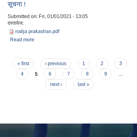
सूचना !
Submitted on:
Fri, 01/01/2021 - 13:05
दस्तावेज:
natija prakashan.pdf
Read more
about मेडिकल अधिकृत (MBBS) तथा स्टाफ नर्स (Staff
Nurse) हरुको नतिजा प्रकाशन सम्बन्धि जरुरी सूचना !
Pages
« first
‹ previous
1
2
3
4
5
6
7
8
9
…
next ›
last »