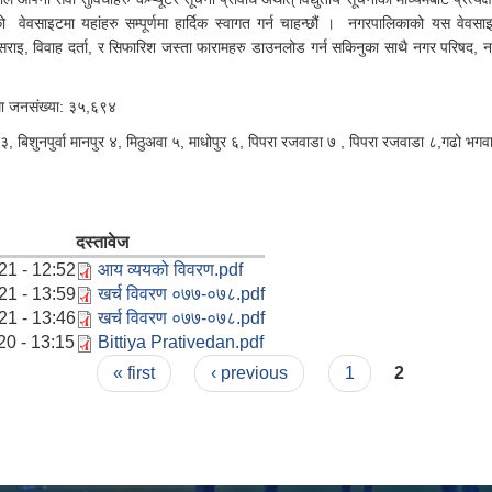
ो वेवसाइटमा यहांहरु सम्पूर्णमा हार्दिक स्वागत गर्न चाहन्छौं । नगरपालिकाको यस वेवसा
इसराइ, विवाह दर्ता, र सिफारिश जस्ता फारामहरु डाउनलोड गर्न सकिनुका साथै नगर परिषद, 
म्मा जनसंख्या: ३५,६९४
बिशुनपुर्वा मानपुर ४, मिठुअवा ५, माधोपुर ६, पिपरा रजवाडा ७ , पिपरा रजवाडा ८,गढो भगव
दस्तावेज
21 - 12:52
आय व्ययको विवरण.pdf
21 - 13:59
खर्च विवरण ०७७-०७८.pdf
21 - 13:46
खर्च विवरण ०७७-०७८.pdf
20 - 13:15
Bittiya Prativedan.pdf
« first
‹ previous
1
2