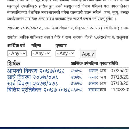
महत्वपुर्ण उपलब्धिहरु हासिल हुन सक्ने महशुस गरी निर्माण गरिएको यस नगरपालिकाक
नगरपालिकाको बैधानिक व्यवस्थापनको बारेमा जानकारी पाउन सकिने, जन्म, मृत्यु, बसा
कार्यालयसंग सम्बन्धित अन्य विविध जानकारीहरु सजिलै प्राप्त गर्न सक्नु हुनेछ ।
स्थापना: २०७४/०५/०२ , जम्मा वडा संख्या : ९, क्षेत्रफल: ४८.५३ ( वर्ग कि.मी.) र ज
समावेश साविक गाविसहरू वडा १ देखि ९ सम्म क्रमशः दिपही १,खेसरहीया २, सखुअवा ३, 
आर्थिक वर्ष
महिना
प्रकार
शिर्षक
आर्थिक वर्ष
महिना
प्रकार
मिति
आयको विवरण २०७७/०७८
७७/७८
असार
आय
07/25/20
खर्च विवरण २०७७/०७८
७७/७८
असार
व्यय
07/18/20
खर्च विवरण २०७७/०७८
७७/७८
असार
आय
07/18/20
वितिय प्रतिवेदन २०७७ /०७८
७६/७७
श्रावण
व्यय
11/08/20
Pages